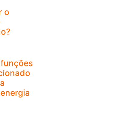
r o
-
do?
 funções
cionado
 a
energia