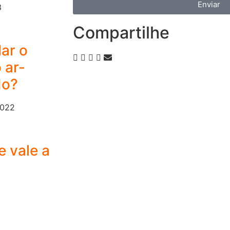
Enviar
3
Compartilhe
ar o
 ar-
do?
2022
e vale a