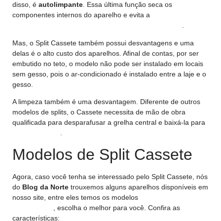
disso, é
autolimpante
. Essa última função seca os
componentes internos do aparelho e evita a
proliferação de
bactérias e vírus causadores de doenças respiratórias
.
Mas, o Split Cassete também possui desvantagens e uma
delas é o alto custo dos aparelhos. Afinal de contas, por ser
embutido no teto, o modelo não pode ser instalado em locais
sem gesso, pois o ar-condicionado é instalado entre a laje e o
gesso.
A limpeza também é uma desvantagem. Diferente de outros
modelos de splits, o Cassete necessita de mão de obra
qualificada para desparafusar a grelha central e baixá-la para
fazer a limpeza
.
Modelos de Split Cassete
Agora, caso você tenha se interessado pelo Split Cassete, nós
do
Blog da Norte
trouxemos alguns aparelhos disponíveis em
nosso site, entre eles temos os modelos
inverter e
convencional
, escolha o melhor para você. Confira as
características: