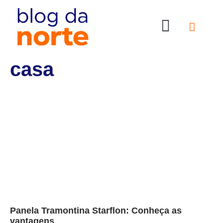
Nossas Lojas
Compre online
Entre em contato
casa
Panela Tramontina Starflon: Conheça as
vantagens