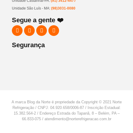
Unidade Castanhal-PA:
(91) 3412-4477
Unidade São Luís - MA:
(98)3031-0080
Segue a gente ❤️
Segurança
A marca Blog da Norte é propriedade da Copyright © 2021 Norte
Refrigeração / CNPJ: 04.920.658/0006-87 / Inscrição Estadual:
15.382.564-2 / Endereço Estrada do Tapanã, 8 – Belém, PA –
66.833-075 / atendimento@norterefrigeracao.com.br