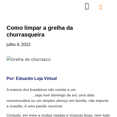
Nossas Lojas
Compre online
Entre em contato
Como limpar a grelha da
churrasqueira
julho 4, 2022
Por:
Eduardo Loja Virtual
A maioria dos brasileiros não resiste a um
bom
churrasquinho
, seja num domingo de sol, uma data
comemorativa ou um simples almoço em família, não importa
a ocasião, é uma paixão nacional.
Contudo, em meio a muitas risadas e músicas boas, nem tudo