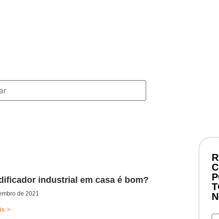
ossas Lojas
ompre online
ntre em contato
ossas Lojas
ompre online
ntre em contato
R
C
P
dificador industrial em casa é bom?
T
tembro de 2021
N
is >