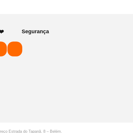
❤️
Segurança
ereço Estrada do Tapanã, 8 – Belém,