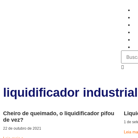
N
C
E
N
C
E
liquidificador industrial
Cheiro de queimado, o liquidificador pifou
Liqui
de vez?
1 de se
22 de outubro de 2021
Leia ma