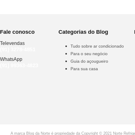
Fale conosco
Categorias do Blog
Televendas
Tudo sobre ar condicionado
(91) 3278-4851
Para o seu negócio
WhatsApp
Guia do açougueiro
(91) 99363-4823
Para sua casa
A marca Blog da Norte é propriedade da Copyright © 2021 Norte Refrig