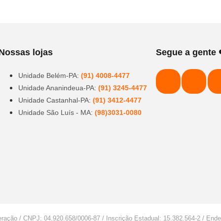
Nossas lojas
Segue a gente 
Unidade Belém-PA:
(91) 4008-4477
Unidade Ananindeua-PA:
(91) 3245-4477
Unidade Castanhal-PA:
(91) 3412-4477
Unidade São Luís - MA:
(98)3031-0080
eração / CNPJ: 04.920.658/0006-87 / Inscrição Estadual: 15.382.564-2 / End