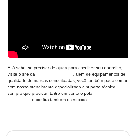
E já sabe, se precisar de ajuda para escolher seu aparelho,
visite o site da
Norte Refrigeração
, além de equipamentos de
qualidade de marcas conceituadas, você também pode contar
com nosso atendimento especializado e suporte técnico
sempre que precisar! Entre em contato pelo
WhatsApp (91)
99363-4823
e confira também os nossos
outros conteúdos
sobre ar condicionado
.