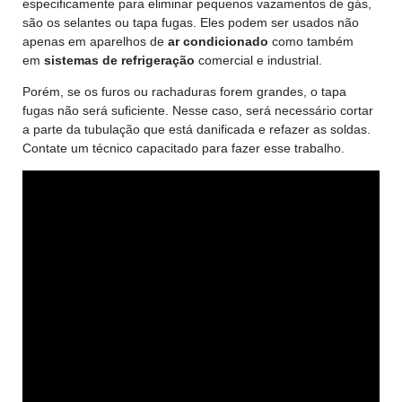
especificamente para eliminar pequenos vazamentos de gás,
são os selantes ou tapa fugas. Eles podem ser usados não
apenas em aparelhos de
ar condicionado
como também
em
sistemas de refrigeração
comercial e industrial.
Porém, se os furos ou rachaduras forem grandes, o tapa
fugas não será suficiente. Nesse caso, será necessário cortar
a parte da tubulação que está danificada e refazer as soldas.
Contate um técnico capacitado para fazer esse trabalho.