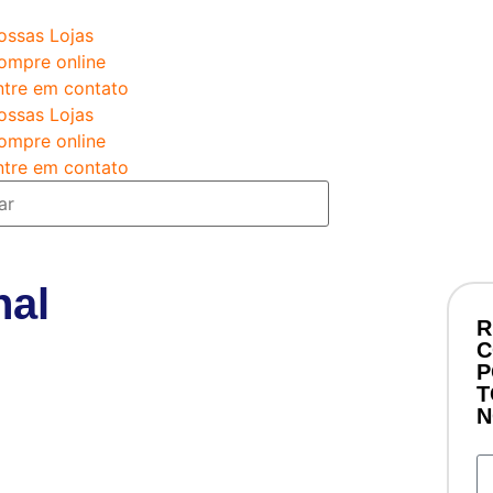
ossas Lojas
ompre online
ntre em contato
ossas Lojas
ompre online
ntre em contato
nal
R
C
P
T
N