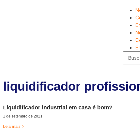
N
C
E
N
C
E
liquidificador profissio
Liquidificador industrial em casa é bom?
1 de setembro de 2021
Leia mais >