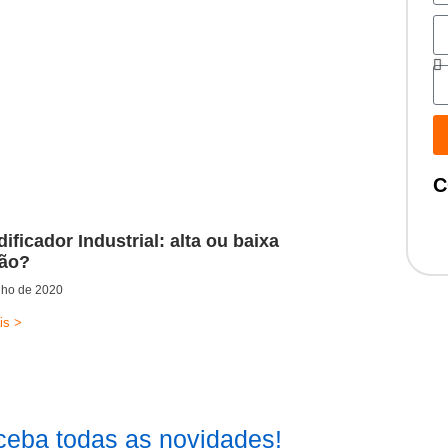
C
dificador Industrial: alta ou baixa
ção?
lho de 2020
is >
eba todas as novidades!