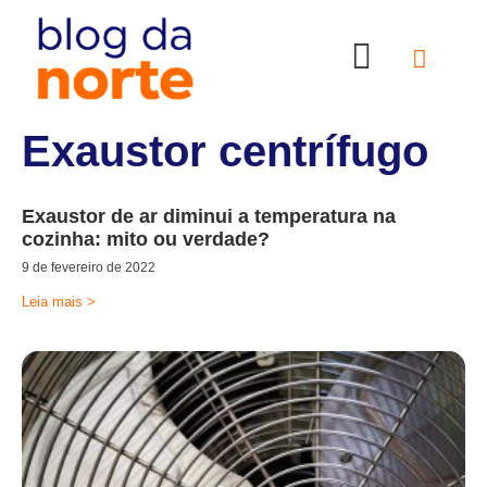
Nossas Lojas
Compre online
Entre em contato
Exaustor centrífugo
Exaustor de ar diminui a temperatura na
cozinha: mito ou verdade?
9 de fevereiro de 2022
Leia mais >