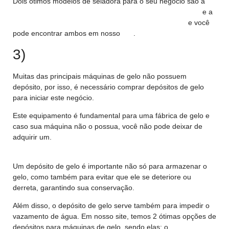
Dois ótimos modelos de seladora para o seu negócio são a
Máquina Seladora Convencional 35CM Sulpack 127/220V
e a
Máquina Seladora Convencional 40CM Sulpack 127V
e você
pode encontrar ambos em nosso
site
.
3)
Depósito de Gelo
Muitas das principais máquinas de gelo não possuem
depósito, por isso, é necessário comprar depósitos de gelo
para iniciar este negócio.
Este equipamento é fundamental para uma fábrica de gelo e
caso sua máquina não o possua, você não pode deixar de
adquirir um.
Um depósito de gelo é importante não só para armazenar o
gelo, como também para evitar que ele se deteriore ou
derreta, garantindo sua conservação.
Além disso, o depósito de gelo serve também para impedir o
vazamento de água. Em nosso site, temos 2 ótimas opções de
depósitos para máquinas de gelo, sendo elas: o
Depósito para