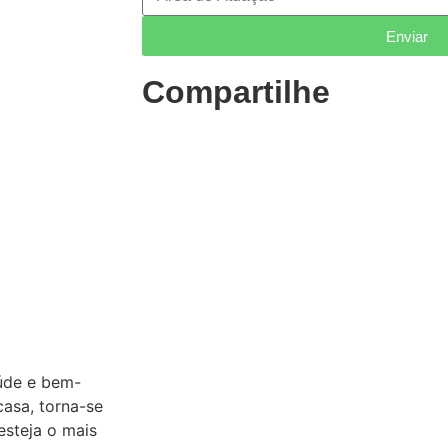
Enviar
Compartilhe
aúde e bem-
Limpeza do micro-onda
asa, torna-se
passo a passo
esteja o mais