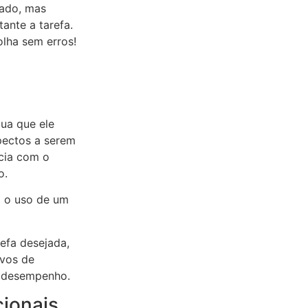
cado, mas
tante a tarefa.
lha sem erros!
ua que ele
pectos a serem
cia com o
o.
 o uso de um
refa desejada,
ivos de
m desempenho.
cionais