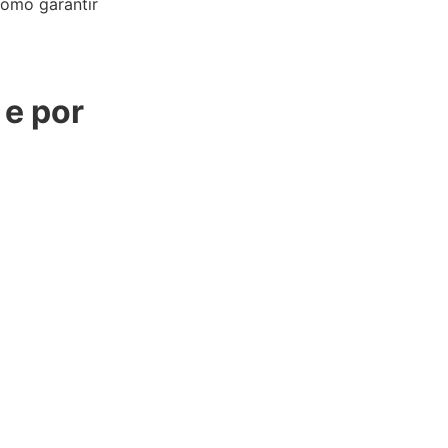
como garantir
 e por
Corte Panceta: Vale a
açougues?
Confira »