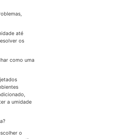
Confira »
roblemas,
midade até
resolver os
alhar como uma
ojetados
Dicas e cuidados com 
mbientes
salgados
ndicionado,
ter a umidade
Confira »
sa?
escolher o