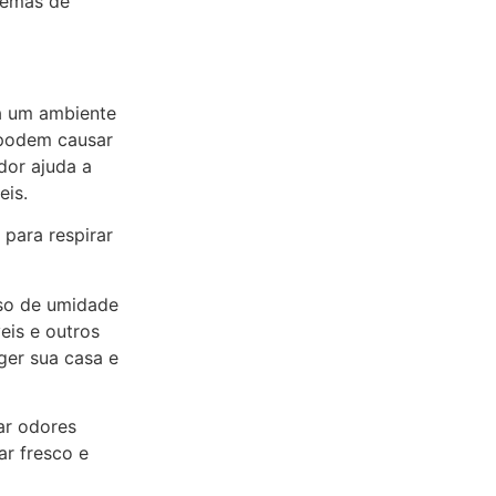
lemas de
a um ambiente
 podem causar
dor ajuda a
eis.
 para respirar
o de umidade
eis e outros
ger sua casa e
ar odores
ar fresco e