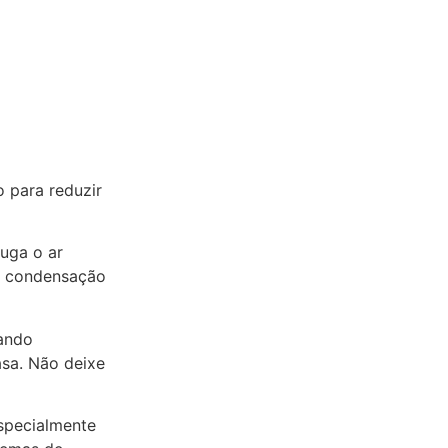
o para reduzir
uga o ar
e condensação
cando
como
sa. Não deixe
especialmente