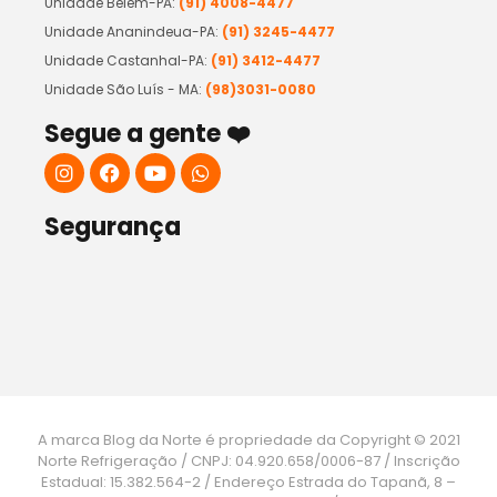
Unidade Belém-PA:
(91) 4008-4477
Unidade Ananindeua-PA:
(91) 3245-4477
Unidade Castanhal-PA:
(91) 3412-4477
Unidade São Luís - MA:
(98)3031-0080
Segue a gente ❤️
Segurança
A marca Blog da Norte é propriedade da Copyright © 2021
Norte Refrigeração / CNPJ: 04.920.658/0006-87 / Inscrição
Estadual: 15.382.564-2 / Endereço Estrada do Tapanã, 8 –