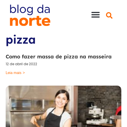
Nossas Lojas
Compre online
Entre em contato
pizza
Como fazer massa de pizza na masseira
12 de abril de 2022
Leia mais >