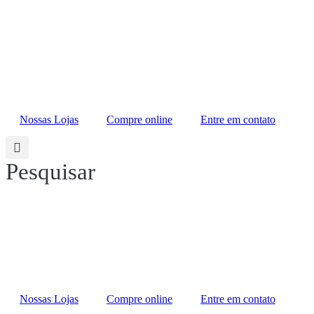
Ir
para
o
conteúdo
Nossas Lojas
Compre online
Entre em contato
Pesquisar
Nossas Lojas
Compre online
Entre em contato