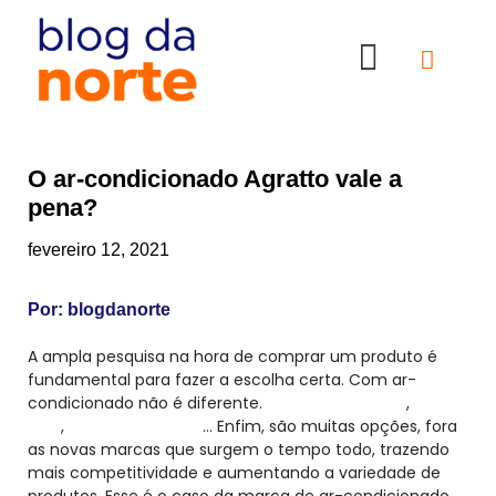
Nossas Lojas
Compre online
Entre em contato
O ar-condicionado Agratto vale a
pena?
fevereiro 12, 2021
Por:
blogdanorte
A ampla pesquisa na hora de comprar um produto é
fundamental para fazer a escolha certa. Com ar-
condicionado não é diferente.
Modelos de janela
,
piso-
teto
,
split, split inverter
… Enfim, são muitas opções, fora
as novas marcas que surgem o tempo todo, trazendo
mais competitividade e aumentando a variedade de
produtos. Esse é o caso da marca de ar-condicionado