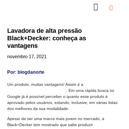
Nossas Lojas
Compre online
Entre em contato
Lavadora de alta pressão
Black+Decker: conheça as
vantagens
novembro 17, 2021
Por:
blogdanorte
Um produto, muitas vantagens! Assim é a
lavadora de alta
pressão da marca Black+Decker
. Em uma rápida busca no
Google já é possível perceber o quanto esse produto é
aprovado pelos usuários, estando, inclusive, em várias listas
dos melhores da sua modalidade.
Apesar de ser uma marca mais jovem no mercado, a
Black+Decker tem mostrado que sabe produzir